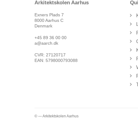
Arkitektskolen Aarhus
Qui
Exners Plads 7
8000 Aarhus C
Denmark
+45 89 36 00 00
a@aarch.dk
CVR: 27120717
EAN: 5798000793088
© — Arkitektskolen Aarhus