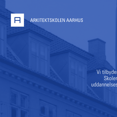
Vi tilbyd
Skole
uddannelsesf