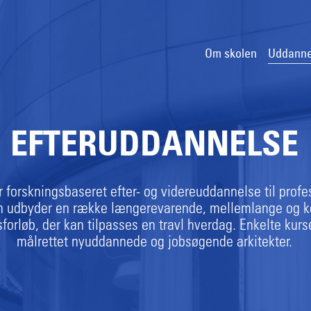
Om skolen
Uddanne
EFTERUDDANNELSE
er forskningsbaseret efter- og videreuddannelse til profe
n udbyder en række længerevarende, mellemlange og k
orløb, der kan tilpasses en travl hverdag. Enkelte kurse
målrettet nyuddannede og jobsøgende arkitekter.