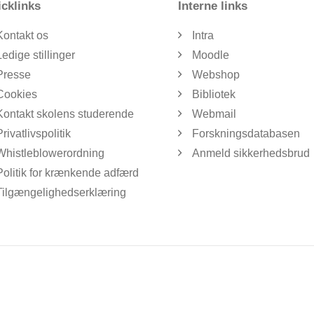
cklinks
Interne links
Kontakt os
Intra
Ledige stillinger
Moodle
Presse
Webshop
Cookies
Bibliotek
Kontakt skolens studerende
Webmail
Privatlivspolitik
Forskningsdatabasen
Whistleblowerordning
Anmeld sikkerhedsbrud
Politik for krænkende adfærd
Tilgængelighedserklæring