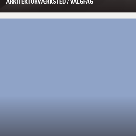
ARKITEKTURVÆRKSTED / VALGFAG