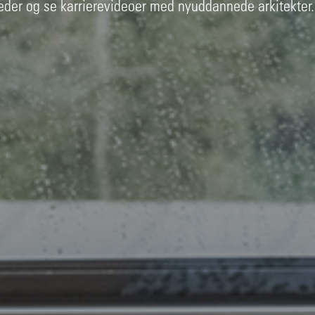
er og se karrierevideoer med nyuddannede arkitekter.