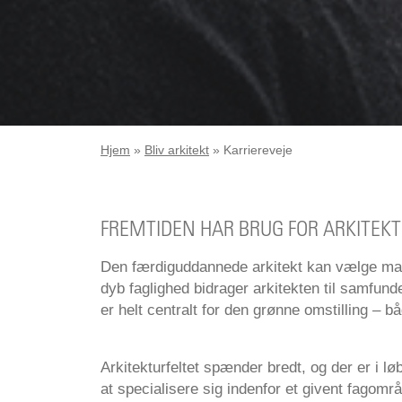
Hjem
»
Bliv arkitekt
»
Karriereveje
FREMTIDEN HAR BRUG FOR ARKITEK
Den færdiguddannede arkitekt kan vælge man
dyb faglighed bidrager arkitekten til samfund
er helt centralt for den grønne omstilling – bå
Arkitekturfeltet spænder bredt, og der er i lø
at specialisere sig indenfor et givent fagomr