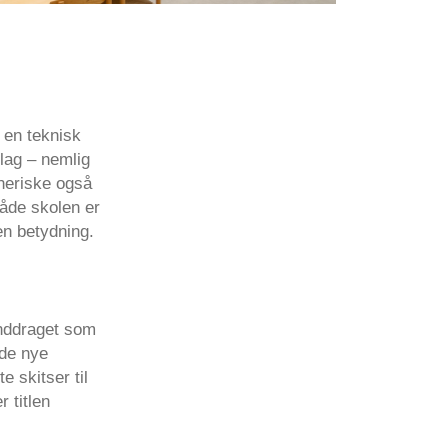
 en teknisk
lag – nemlig
tneriske også
 måde skolen er
en betydning.
inddraget som
 de nye
e skitser til
 titlen