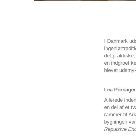
I Danmark uds
ingeniørtradit
det praktiske,
en indgroet ke
blevet udsmyk
Lea Porsager
Allerede inde
en del af et t
rammer til Ark
bygningen var 
Repulsive En