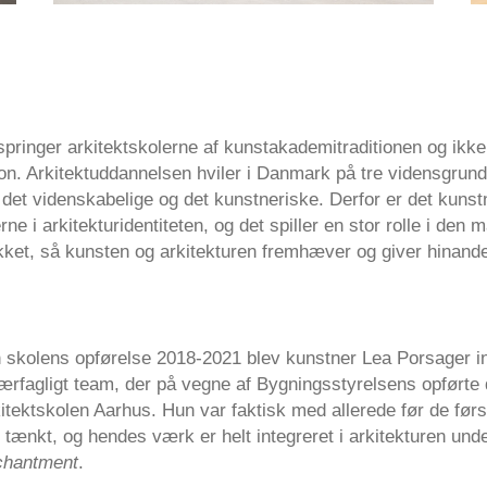
pringer arkitektskolerne af kunstakademitraditionen og ikke
ion. Arkitektuddannelsen hviler i Danmark på tre vidensgrund
 det videnskabelige og det kunstneriske. Derfor er det kuns
rne i arkitekturidentiteten, og det spiller en stor rolle i den
ket, så kunsten og arkitekturen fremhæver og giver hinand
n skolens opførelse 2018-2021 blev kunstner Lea Porsager 
værfagligt team, der på vegne af Bygningsstyrelsens opførte
itektskolen Aarhus. Hun var faktisk med allerede før de først
tænkt, og hendes værk er helt integreret i arkitekturen under
chantment
.