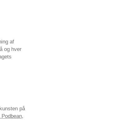
ing af
å og hver
agets
 kunsten på
å Podbean
,