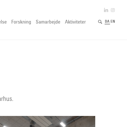
lse
Forskning
Samarbejde
Aktiviteter
DA
EN
N
arhus.