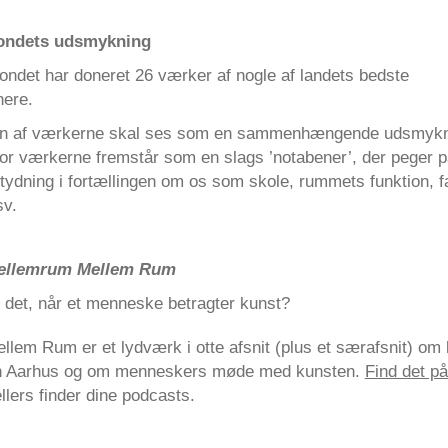
fondets udsmykning
ondet har doneret 26 værker af nogle af landets bedste
nere.
 af værkerne skal ses som en sammenhængende udsmykn
or værkerne fremstår som en slags ’notabener’, der peger p
etydning i fortællingen om os som skole, rummets funktion, f
sv.
ellemrum Mellem Rum
 det, når et menneske betragter kunst?
lem Rum er et lydværk i otte afsnit (plus et særafsnit) om
en Aarhus og om menneskers møde med kunsten.
Find det p
ellers finder dine podcasts.