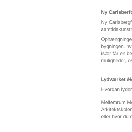
Ny Carlsber
Ny Carlsbergf
samtidskunst
Ophængningen
bygningen, hv
især får en b
muligheder, o
Lydværket
M
Hvordan lyder
Mellemrum Mel
Arkitektskol
eller hvor du 