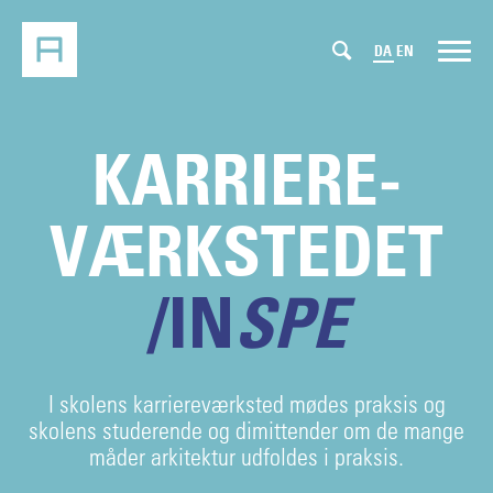
DA
EN
KARRIERE­
VÆRK­STEDET
/IN
SPE
I skolens karriereværksted mødes praksis og
skolens studerende og dimittender om de mange
måder arkitektur udfoldes i praksis.