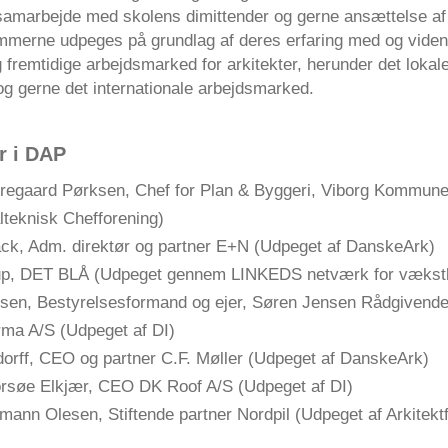
samarbejde med skolens dimittender og gerne ansættelse af 
mmerne udpeges på grundlag af deres erfaring med og vide
fremtidige arbejdsmarked for arkitekter, herunder det lokale
og gerne det internationale arbejdsmarked.
 i DAP
erregaard Pørksen, Chef for Plan & Byggeri, Viborg Kommune
eknisk Chefforening)
ck, Adm. direktør og partner E+N (Udpeget af DanskeArk)
up, DET BLÅ (Udpeget gennem LINKEDS netværk for vækst
sen, Bestyrelsesformand og ejer, Søren Jensen Rådgivend
irma A/S (Udpeget af DI)
orff, CEO og partner C.F. Møller (Udpeget af DanskeArk)
orsøe Elkjær, CEO DK Roof A/S (Udpeget af DI)
mann Olesen, Stiftende partner Nordpil (Udpeget af Arkitekt