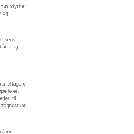
rhus styrker
n og
nelsens
kår – og
er aftagere
spejle en
der, til
kttegnestuer
råder,