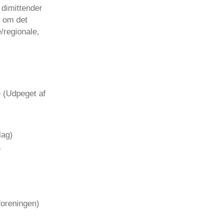
dimittender
n om det
/regionale,
 (Udpeget af
lag)
e
foreningen)