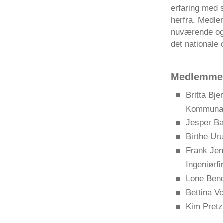
erfaring med 
herfra. Medle
nuværende og 
det nationale 
Medlemmer
Britta Bj
Kommunalt
Jesper Ba
Birthe Ur
Frank Jen
Ingeniørf
Lone Bend
Bettina V
Kim Pretz