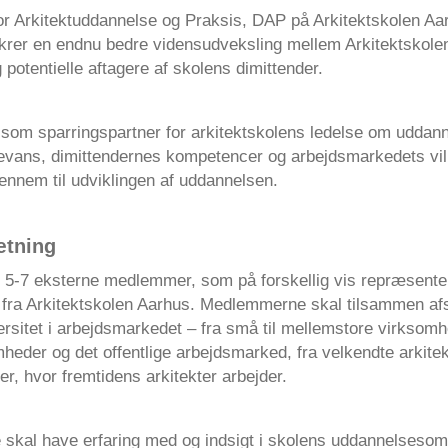
or Arkitektuddannelse og Praksis, DAP på Arkitektskolen Aa
ikrer en endnu bedre vidensudveksling mellem Arkitektskole
otentielle aftagere af skolens dimittender.
som sparringspartner for arkitektskolens ledelse om uddan
elevans, dimittendernes kompetencer og arbejdsmarkedets vil
ennem til udviklingen af uddannelsen.
tning
 5-7 eksterne medlemmer, som på forskellig vis repræsenter
r fra Arkitektskolen Aarhus. Medlemmerne skal tilsammen af
rsitet i arbejdsmarkedet – fra små til mellemstore virksomhe
heder og det offentlige arbejdsmarked, fra velkendte arkite
er, hvor fremtidens arkitekter arbejder.
kal have erfaring med og indsigt i skolens uddannelsesom