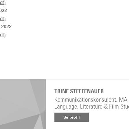
df)
2022
df)
 2022
df)
TRINE STEFFENAUER
Kommunikationskonsulent, MA 
Language, Literature & Film Stu
Se profil