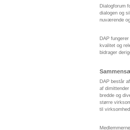
Dialogforum f
dialogen og s
nuværende og p
DAP fungerer 
kvalitet og r
bidrager derig
Sammensæ
DAP består af
af dimittende
bredde og dive
større virksom
til virksomhed
Medlemmerne s