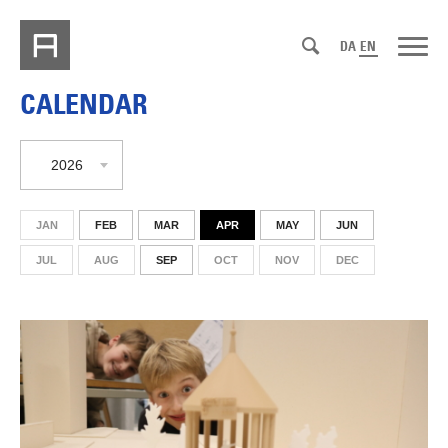
DA
EN
CALENDAR
2026
JAN
FEB
MAR
APR
MAY
JUN
JUL
AUG
SEP
OCT
NOV
DEC