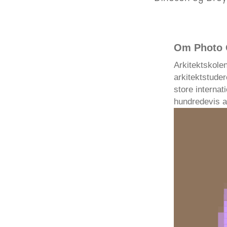
Om Photo 
Arkitektskolen
arkitektstude
store interna
hundredevis af