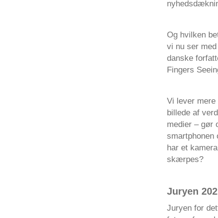
nyhedsdækning
Og hvilken be
vi nu ser med
danske forfat
Fingers Seein
Vi lever mere 
billede af ve
medier – gør o
smartphonen o
har et kamera 
skærpes?
Juryen 202
Juryen for de