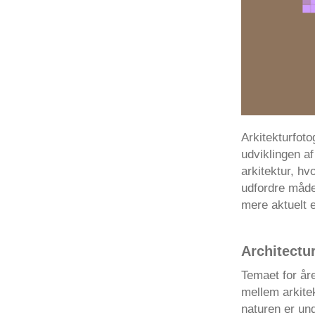
Arkitekturfoto
udviklingen af
arkitektur, hv
udfordre måden
mere aktuelt e
Architectu
Temaet for år
mellem arkite
naturen er und