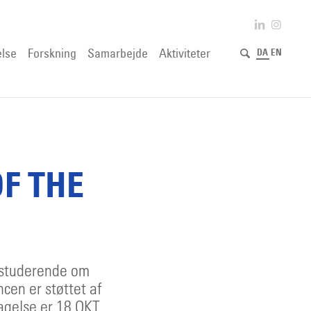
lse
Forskning
Samarbejde
Aktiviteter
DA
EN
F THE
ktstuderende om
ncen er støttet af
tagelse er 18 OKT