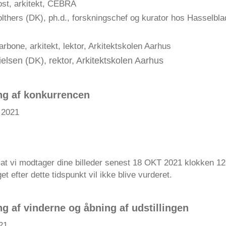
ost, arkitekt, CEBRA
lthers (DK), ph.d., forskningschef og kurator hos Hasselbla
rbone, arkitekt, lektor, Arkitektskolen Aarhus
elsen (DK), rektor, Arkitektskolen Aarhus
g af konkurrencen
 2021
, at vi modtager dine billeder senest 18 OKT 2021 klokken 1
t efter dette tidspunkt vil ikke blive vurderet.
g af vinderne og åbning af udstillingen
21