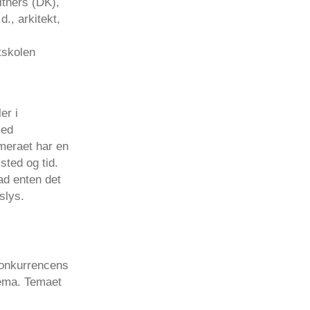
lthers (DK),
d., arkitekt,
tskolen
er i
med
ameraet har en
ted og tid.
ad enten det
slys.
 Konkurrencens
 tema. Temaet