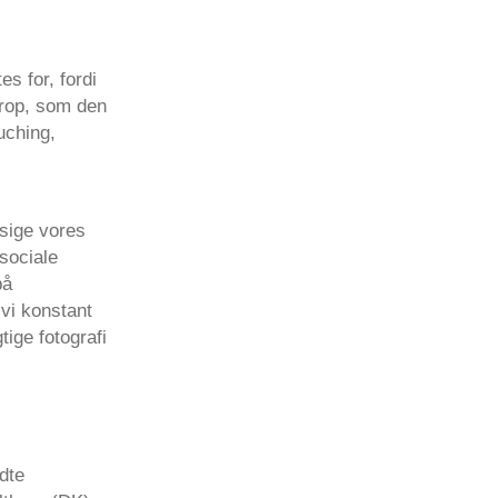
s for, fordi
krop, som den
uching,
 sige vores
sociale
på
vi konstant
tige fotografi
dte