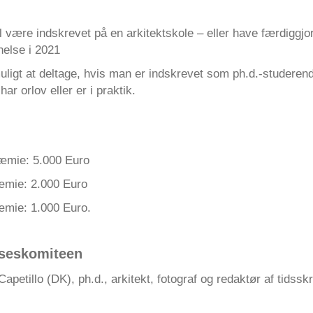
 være indskrevet på en arkitektskole – eller have færdiggjor
nelse i 2021
uligt at deltage, hvis man er indskrevet som ph.d.-studeren
har orlov eller er i praktik.
mie: 5.000 Euro
ie: 2.000 Euro
ie: 1.000 Euro.
seskomiteen
Capetillo (DK), ph.d., arkitekt, fotograf og redaktør af tidsskri