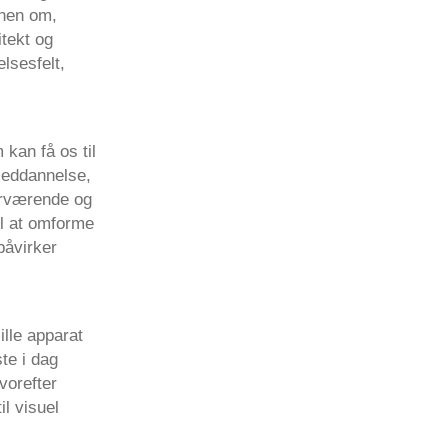
onen om,
tekt og
lsesfelt,
kan få os til
leddannelse,
ærværende og
til at omforme
påvirker
ille apparat
te i dag
vorefter
il visuel