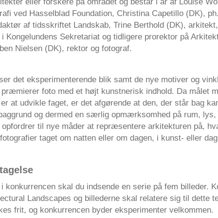
kitekter eller forskere på området og består i år af Louise Wo
grafi ved Hasselblad Foundation, Christina Capetillo (DK), ph.
daktør af tidsskriftet Landskab, Trine Berthold (DK), arkitekt,
i Kongelundens Sekretariat og tidligere prorektor på Arkitek
en Nielsen (DK), rektor og fotograf.
ser det eksperimenterende blik samt de nye motiver og vinkl
og præmierer foto med et højt kunstnerisk indhold. Da målet 
r at udvikle faget, er det afgørende at den, der står bag k
g baggrund og dermed en særlig opmærksomhed på rum, lys, s
opfordrer til nye måder at repræsentere arkitekturen på, hv
 fotografier taget om natten eller om dagen, i kunst- eller dag
ltagelse
e i konkurrencen skal du indsende en serie på fem billeder.
ectural Landscapes og billederne skal relatere sig til dette
lkes frit, og konkurrencen byder eksperimenter velkommen.