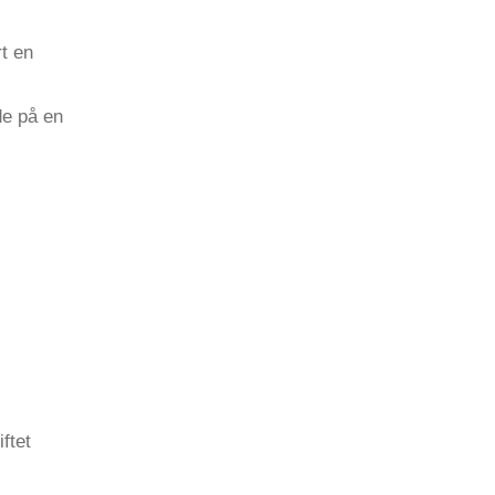
t en
de på en
ftet