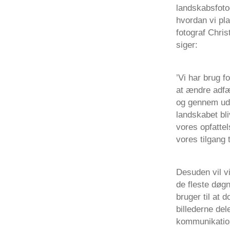
landskabsfoto
hvordan vi pl
fotograf Chri
siger:
’Vi har brug f
at ændre adfæ
og gennem udp
landskabet bli
vores opfattel
vores tilgang t
Desuden vil vi
de fleste døgn
bruger til at 
billederne del
kommunikation