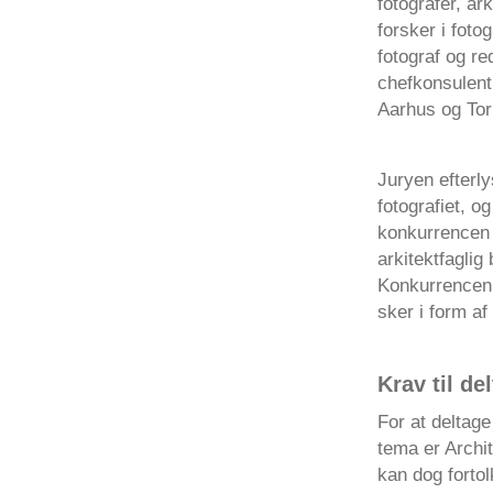
fotografer, ar
forsker i foto
fotograf og re
chefkonsulent 
Aarhus og Torb
Juryen efterly
fotografiet, 
konkurrencen e
arkitektfagli
Konkurrencen 
sker i form af
Krav til de
For at deltag
tema er Archit
kan dog forto