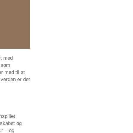
et med
t som
r med til at
 verden er det
spillet
dskabet og
ur – og