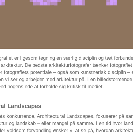
grafiet er ligesom tegning en særlig disciplin og tæt forbund
 arkitektur. De bedste arkitekturfotografer tænker fotografie
or fotografiets potentiale – også som kunstnerisk disciplin – e
 vi ser og arbejder med arkitektur på. I en billedstormende
nd nogensinde at forholde sig kritisk til mediet.
ral Landscapes
ets konkurrence, Architectural Landscapes, fokuserer på sam
ktur og landskab – eller mangel på samme. I en tid hvor lan
er voldsom forvandling ønsker vi at se på, hvordan arkitekt