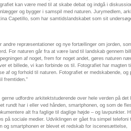
grafiet kan være med til at skabe debat og indgå i diskussi
anlægger og bygger i samspil med naturen. Jurymedlem, arki
stina Capetillo, som har samtidslandskabet som sit undersøge
or andre repræsentationer og nye fortællinger om jorden, som 
rd. For naturen går fra at være land til landskab gennem bil
egningen af noget, frem for noget andet, gøres naturen n
ver et billede, vi kan forbinde os til. Fotografiet har magten 
se af og forhold til naturen. Fotografiet er medskabende, og 
il fremtiden.”
 gerne udfordre arkitektstuderende over hele verden på det l
et rundt har i eller ved hånden, smartphonen, og som de fles
dokumentere alt fra faglige til daglige højde – og lavpunkter. H
es på sociale medier. Udviklingen er gået fra simpel telefoni t
 og smartphonen er blevet et redskab for iscenesættelse,