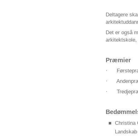
Deltagere skal
arkitektuddan
Det er også m
arkitektskole, 
Præmier
· Førstepræ
· Andenpræm
· Tredjepræm
Bedømmel
Christina 
Landskab