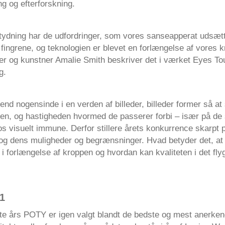
 og efterforskning.
tydning har de udfordringer, som vores sanseapperat udsætte
 fingrene, og teknologien er blevet en forlængelse af vores 
ter og kunstner Amalie Smith beskriver det i værket Eyes To
g.
end nogensinde i en verden af billeder, billeder former så at
rden, og hastigheden hvormed de passerer forbi – især på de 
s visuelt immune. Derfor stillere årets konkurrence skarpt 
g dens muligheder og begrænsninger. Hvad betyder det, at 
i forlængelse af kroppen og hvordan kan kvaliteten i det flyg
1
tte års POTY er igen valgt blandt de bedste og mest anerken