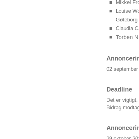
Mikkel Fr
Louise Wo
Gøteborg
Claudia Ca
Torben Ni
Annoncerin
02 september
Deadline
Det er vigtigt
Bidrag modtage
Annoncerin
29 oktober 20