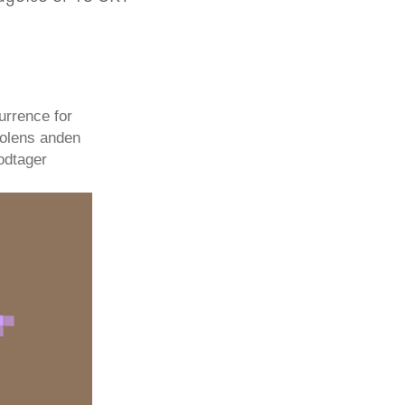
urrence for
kolens anden
odtager