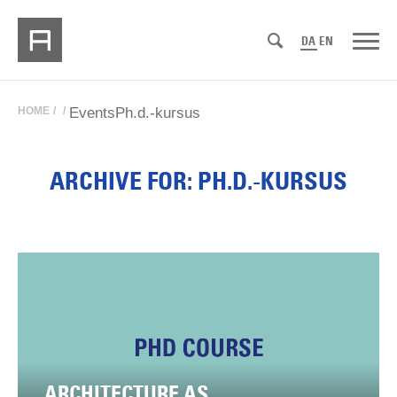
DA
EN
HOME
/
/
Events
Ph.d.-kursus
ARCHIVE FOR: PH.D.-KURSUS
ARCHITECTURE AS