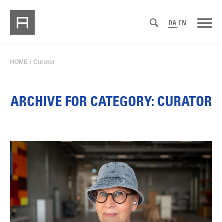
DA
EN
HOME
/
Curator
ARCHIVE FOR CATEGORY: CURATOR