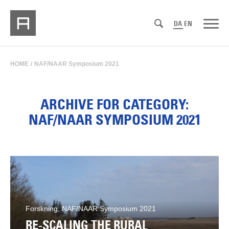
DA
EN
HOME
/
NAF/NAAR Symposium 2021
ARCHIVE FOR CATEGORY:
NAF/NAAR SYMPOSIUM 2021
Forskning, NAF/NAAR Symposium 2021
RE-SCALING THE RURAL