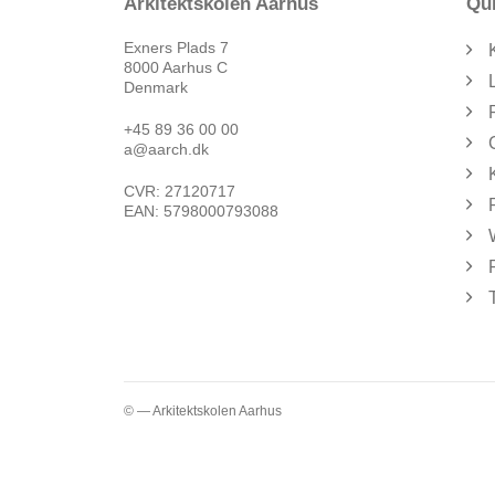
Arkitektskolen Aarhus
Qui
Exners Plads 7
8000 Aarhus C
Denmark
+45 89 36 00 00
a@aarch.dk
CVR: 27120717
EAN: 5798000793088
© — Arkitektskolen Aarhus