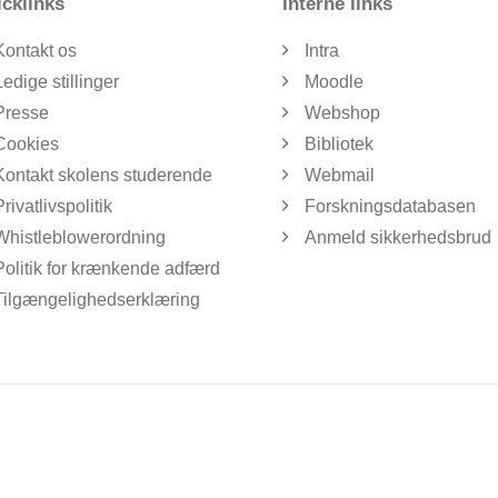
cklinks
Interne links
Kontakt os
Intra
Ledige stillinger
Moodle
Presse
Webshop
Cookies
Bibliotek
Kontakt skolens studerende
Webmail
Privatlivspolitik
Forskningsdatabasen
Whistleblowerordning
Anmeld sikkerhedsbrud
Politik for krænkende adfærd
Tilgængelighedserklæring