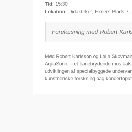
Tid:
15:30
Lokation:
Didakteket, Exners Plads 7,
Forelæsning med Robert Karl
Mød Robert Karlsson og Laila Skovman
AquaSonic – et banebrydende musikals
udviklingen af specialbyggede undervan
kunstneriske forskning bag koncertople