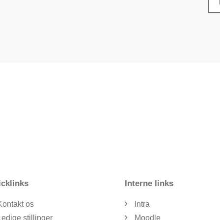
cklinks
Interne links
Kontakt os
Intra
Ledige stillinger
Moodle