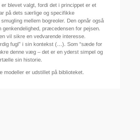
r blevet valgt, fordi det i princippet er et
ar på dets særlige og specifikke
ts smugling mellem bogreoler. Den opnår også
in genkendelighed, præcedensen for pejsen.
n vil sikre en vedvarende interesse.
rdig fugl” i sin kontekst (…). Som “sæde for
ankre denne væg – det er en yderst simpel og
rtælle sin historie.
modeller er udstillet på biblioteket.