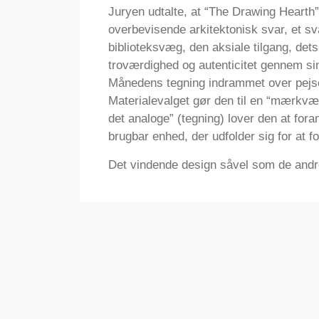
Juryen udtalte, at “The Drawing Hearth” e
overbevisende arkitektonisk svar, et sv
biblioteksvæg, den aksiale tilgang, de
troværdighed og autenticitet gennem s
Månedens tegning indrammet over pejse
Materialevalget gør den til en “mærkvæ
det analoge” (tegning) lover den at for
brugbar enhed, der udfolder sig for at fo
Det vindende design såvel som de andre 