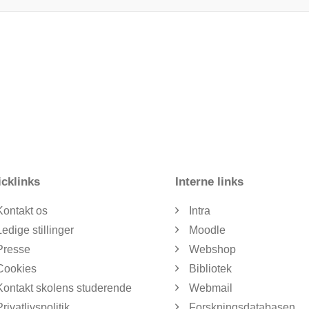
cklinks
Interne links
Kontakt os
Intra
Ledige stillinger
Moodle
Presse
Webshop
Cookies
Bibliotek
Kontakt skolens studerende
Webmail
Privatlivspolitik
Forskningsdatabasen