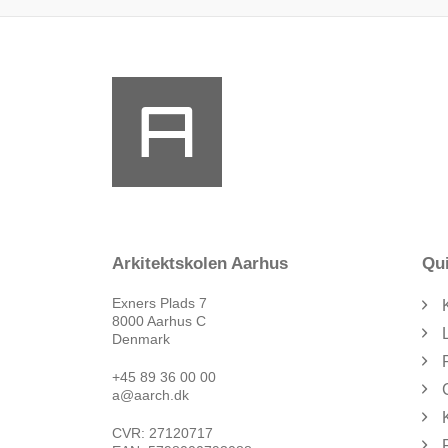
Arkitektskolen Aarhus
Qui
Exners Plads 7
8000 Aarhus C
Denmark
+45 89 36 00 00
a@aarch.dk
CVR: 27120717