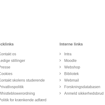
cklinks
Interne links
Kontakt os
Intra
Ledige stillinger
Moodle
Presse
Webshop
Cookies
Bibliotek
Kontakt skolens studerende
Webmail
Privatlivspolitik
Forskningsdatabasen
Whistleblowerordning
Anmeld sikkerhedsbrud
Politik for krænkende adfærd