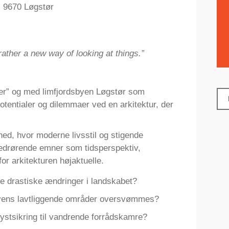
, 9670 Løgstør
rather a new way of looking at things.”
der” og med limfjordsbyen Løgstør som
otentialer og dilemmaer ved en arkitektur, der
ghed, hvor moderne livsstil og stigende
vedrørende emner som tidsperspektiv,
for arkitekturen højaktuelle.
de drastiske ændringer i landskabet?
 byens lavtliggende områder oversvømmes?
stsikring til vandrende forrådskamre?