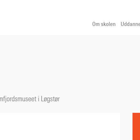
Om skolen
Uddanne
R
imfjordsmuseet i Løgstør