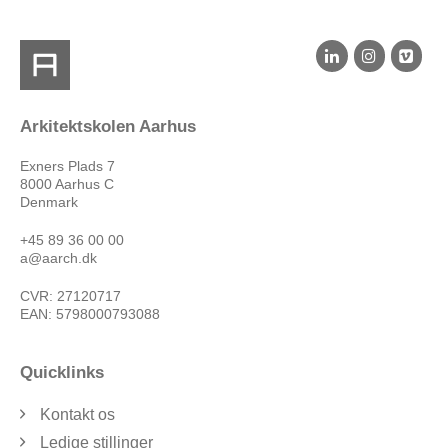
Arkitektskolen Aarhus
Exners Plads 7
8000 Aarhus C
Denmark
+45 89 36 00 00
a@aarch.dk
CVR: 27120717
EAN: 5798000793088
Quicklinks
Kontakt os
Ledige stillinger