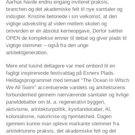
Aarhus havde endnu engang inviteret praksis,
branchen og det akademiske felt til nye samtaler og
indsigter. Kristine betonede i sin velkomst, at den
vigtige udveksling af viden mellem skolen og
omverden er en absolut kerneopgave. Derfor sætter
OPEN de komplekse emner til debat og giver plads til
vigtige stemmer – også fra den unge
arkitektgeneration.
Mere end tusind deltagere var med ombord til en
fagligt inspirerende festivaldag på Exners Plads.
Heldagsprogrammet med temaet “The Ocean In Which
We All Swim” accentuerede vandets og arkitekturens
forbundenhed gennem nærværende samtaler og livlige
paneldebatter om bl. a. regenerativt byggeri,
aktivisme, arkitekturpolitik, kystlandskaber, AI,
kolonialisme, naturkrise og hjemløshed. Dagen
igennem kunne man opleve markante stemmer fra
arkitekturens praksis, det akademiske felt og det