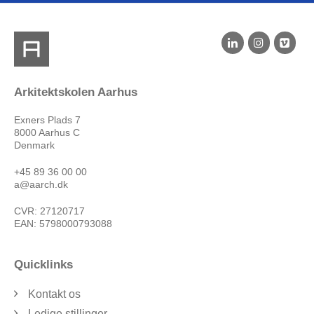
Arkitektskolen Aarhus
Exners Plads 7
8000 Aarhus C
Denmark
+45 89 36 00 00
a@aarch.dk
CVR: 27120717
EAN: 5798000793088
Quicklinks
Kontakt os
Ledige stillinger