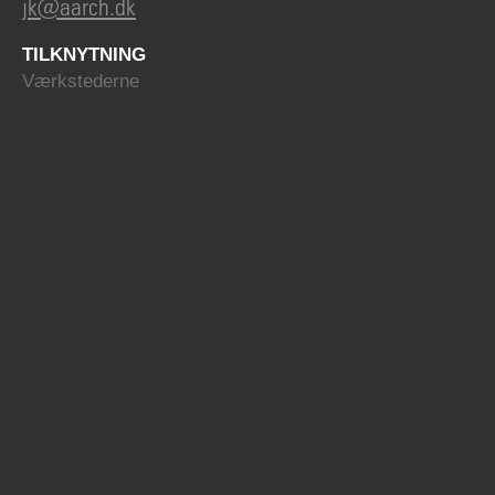
jk@aarch.dk
TILKNYTNING
Værkstederne