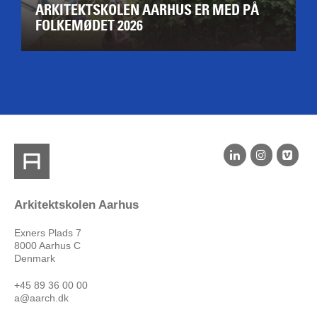
ARKITEKTSKOLEN AARHUS ER MED PÅ
FOLKEMØDET 2026
Arkitektskolen Aarhus
Exners Plads 7
8000 Aarhus C
Denmark
+45 89 36 00 00
a@aarch.dk