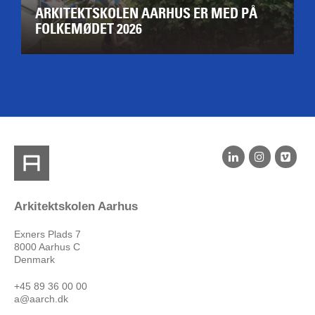
ARKITEKTSKOLEN AARHUS ER MED PÅ
FOLKEMØDET 2026
Arkitektskolen Aarhus
Exners Plads 7
8000 Aarhus C
Denmark
+45 89 36 00 00
a@aarch.dk