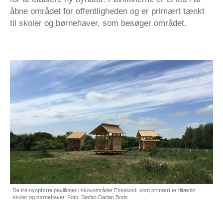
åbne området for offentligheden og er primært tænkt
til skoler og børnehaver, som besøger området.
De tre nyopførte pavilloner i skovområdet Eskelund, som primært er tiltænkt
skoler og børnehaver. Foto: Stefan Darlan Boris.