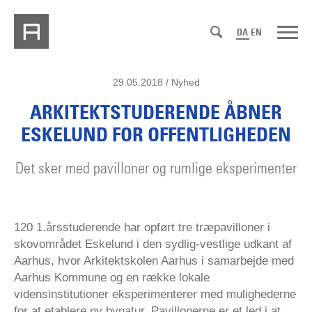
DA
EN
29.05.2018 / Nyhed
ARKITEKTSTUDERENDE ÅBNER
ESKELUND FOR OFFENTLIGHEDEN
Det sker med pavilloner og rumlige eksperimenter
120 1.årsstuderende har opført tre træpavilloner i
skovområdet Eskelund i den sydlig-vestlige udkant af
Aarhus, hvor Arkitektskolen Aarhus i samarbejde med
Aarhus Kommune og en række lokale
vidensinstitutioner eksperimenterer med mulighederne
for at etablere ny bynatur. Pavillonerne er et led i at