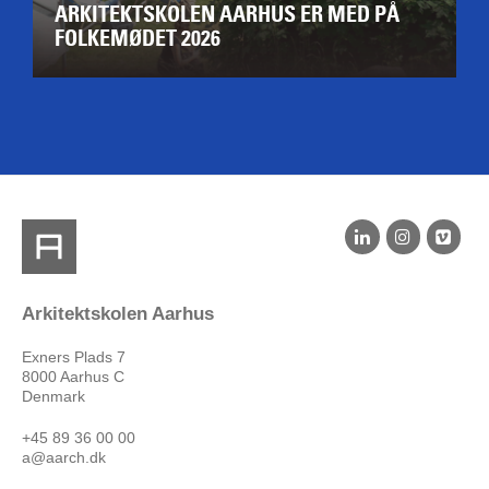
ARKITEKTSKOLEN AARHUS ER MED PÅ
FOLKEMØDET 2026
Arkitektskolen Aarhus
Exners Plads 7
8000 Aarhus C
Denmark
+45 89 36 00 00
a@aarch.dk