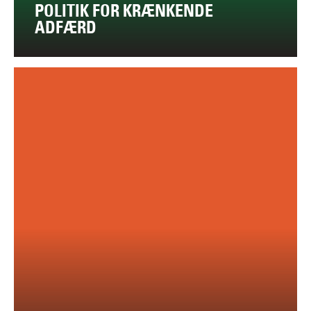
POLITIK FOR KRÆNKENDE
ADFÆRD