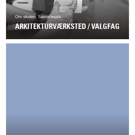
Om skolen, Samarbejde
ARKITEKTURVÆRKSTED / VALGFAG