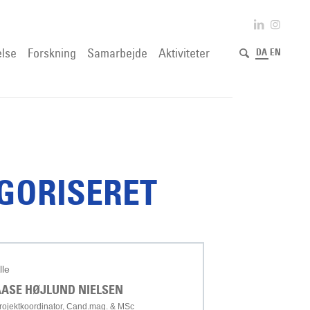
lse
Forskning
Samarbejde
Aktiviteter
DA
EN
EGORISERET
lle
AASE HØJLUND NIELSEN
rojektkoordinator, Cand.mag. & MSc