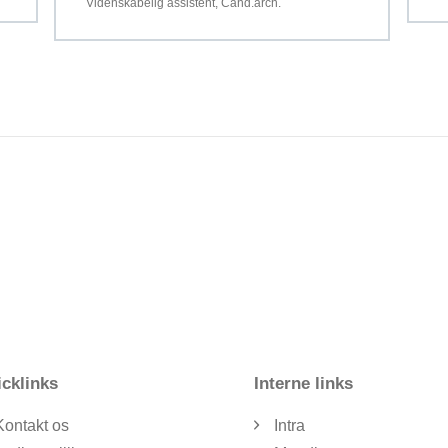
Videnskabelig assistent, Cand.arch.
cklinks
Interne links
Kontakt os
Intra