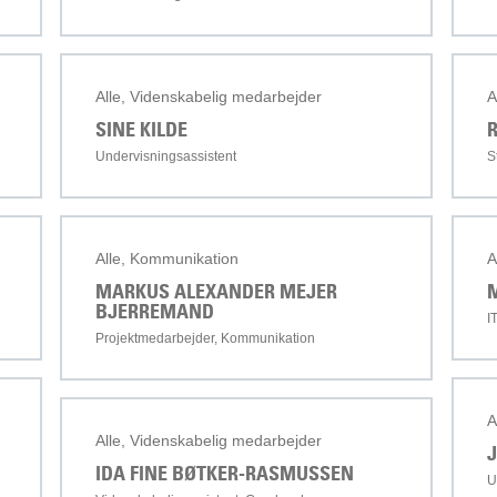
Alle, Videnskabelig medarbejder
A
SINE KILDE
Undervisningsassistent
S
Alle, Kommunikation
A
MARKUS ALEXANDER MEJER
BJERREMAND
I
Projektmedarbejder, Kommunikation
A
Alle, Videnskabelig medarbejder
J
IDA FINE BØTKER-RASMUSSEN
U