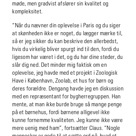
møde, men gradvist afslører sin kvalitet og
kompleksitet.
“Når du nævner din oplevelse i Paris og du siger
at skønheden ikke er noget, du lægger mærke til,
så er jeg sikker du kan beskrive den allerbedst,
hvis du virkelig bliver spurgt ind til den, fordi du
ligesom har været i det, og du har dine steder, du
slår dig ned. Det minder mig faktisk om en
oplevelse, jeg havde med et projekt i Zoologisk
Have i København, Zoolab, et hus for børn og
deres forældre. Dengang havde jeg en diskussion
med en repræsentant for bygherregruppen. Han
mente, at man ikke burde bruge så mange penge
på et børnehus, fordi børnene alligevel ikke
kunne fornemme kvaliteten. Jeg kunne ikke være
mere uenig med ham”, fortsætter Claus. “Nogle
mennesker er gode til at sætte ord på, hvad et