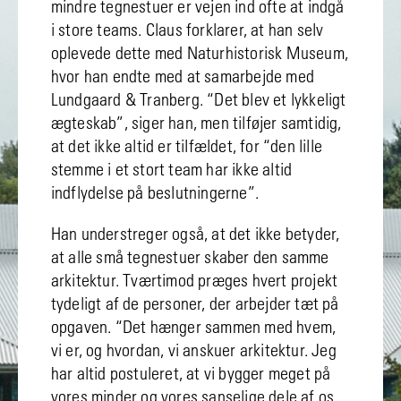
mindre tegnestuer er vejen ind ofte at indgå
i store teams. Claus forklarer, at han selv
oplevede dette med Naturhistorisk Museum,
hvor han endte med at samarbejde med
Lundgaard & Tranberg. “Det blev et lykkeligt
ægteskab”, siger han, men tilføjer samtidig,
at det ikke altid er tilfældet, for “den lille
stemme i et stort team har ikke altid
indflydelse på beslutningerne”.
Han understreger også, at det ikke betyder,
at alle små tegnestuer skaber den samme
arkitektur. Tværtimod præges hvert projekt
tydeligt af de personer, der arbejder tæt på
opgaven. “Det hænger sammen med hvem,
vi er, og hvordan, vi anskuer arkitektur. Jeg
har altid postuleret, at vi bygger meget på
vores minder og vores sanselige dele af os