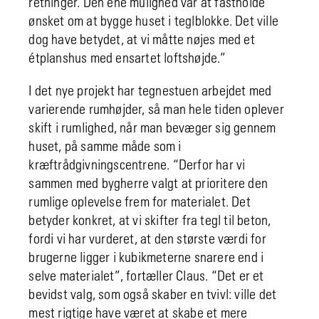
retninger. Den ene mulighed var at fastholde
ønsket om at bygge huset i teglblokke. Det ville
dog have betydet, at vi måtte nøjes med et
étplanshus med ensartet loftshøjde.”
I det nye projekt har tegnestuen arbejdet med
varierende rumhøjder, så man hele tiden oplever
skift i rumlighed, når man bevæger sig gennem
huset, på samme måde som i
kræftrådgivningscentrene. “Derfor har vi
sammen med bygherre valgt at prioritere den
rumlige oplevelse frem for materialet. Det
betyder konkret, at vi skifter fra tegl til beton,
fordi vi har vurderet, at den største værdi for
brugerne ligger i kubikmeterne snarere end i
selve materialet”, fortæller Claus. “Det er et
bevidst valg, som også skaber en tvivl: ville det
mest rigtige have været at skabe et mere