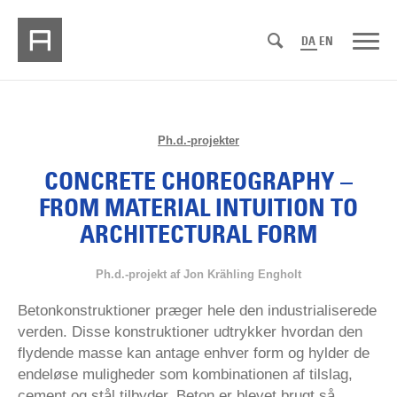
DA
EN
Ph.d.-projekter
CONCRETE CHOREOGRAPHY –
FROM MATERIAL INTUITION TO
ARCHITECTURAL FORM
Ph.d.-projekt af Jon Krähling Engholt
Betonkonstruktioner præger hele den industrialiserede
verden. Disse konstruktioner udtrykker hvordan den
flydende masse kan antage enhver form og hylder de
endeløse muligheder som kombinationen af tilslag,
cement og stål tilbyder. Beton er blevet brugt så