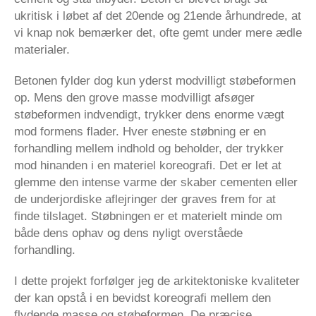
ukritisk i løbet af det 20ende og 21ende århundrede, at
vi knap nok bemærker det, ofte gemt under mere ædle
materialer.
Betonen fylder dog kun yderst modvilligt støbeformen
op. Mens den grove masse modvilligt afsøger
støbeformen indvendigt, trykker dens enorme vægt
mod formens flader. Hver eneste støbning er en
forhandling mellem indhold og beholder, der trykker
mod hinanden i en materiel koreografi. Det er let at
glemme den intense varme der skaber cementen eller
de underjordiske aflejringer der graves frem for at
finde tilslaget. Støbningen er et materielt minde om
både dens ophav og dens nyligt overståede
forhandling.
I dette projekt forfølger jeg de arkitektoniske kvaliteter
der kan opstå i en bevidst koreografi mellem den
flydende masse og støbeformen. De præcise