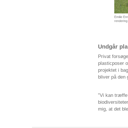
Emilie En
rendering
Undgår pla
Privat forsøg
plasticposer o
projektet i ba
bliver på den
”Vi kan træff
biodiversitete
mig, at det bl