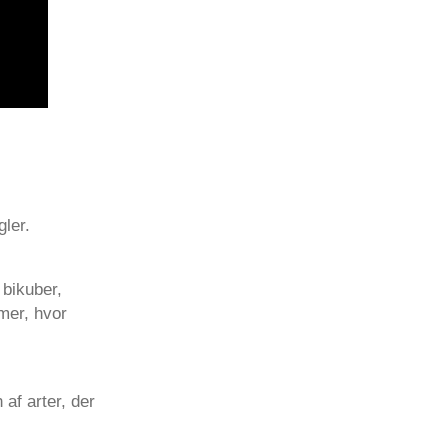
ler.
 bikuber,
mer, hvor
af arter, der