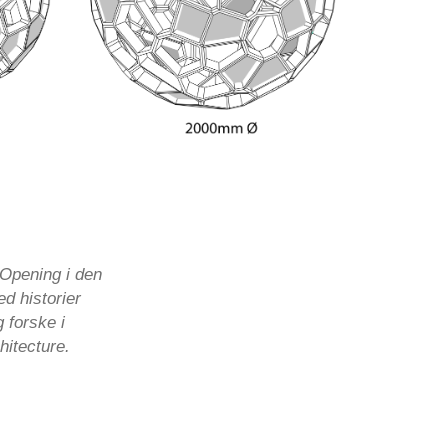
n Opening i den
d historier
g forske i
hitecture.