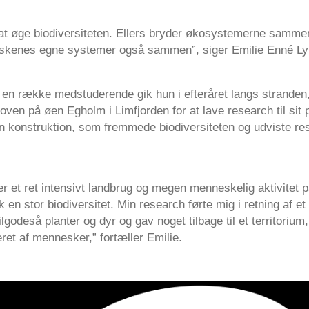
il at øge biodiversiteten. Ellers bryder økosystemerne samme
skenes egne systemer også sammen”, siger Emilie Enné Ly
 række medstuderende gik hun i efteråret langs stranden
en på øen Egholm i Limfjorden for at lave research til sit p
en konstruktion, som fremmede biodiversiteten og udviste res
er et ret intensivt landbrug og megen menneskelig aktivitet 
k en stor biodiversitet. Min research førte mig i retning af e
ilgodeså planter og dyr og gav noget tilbage til et territorium
ret af mennesker,” fortæller Emilie.