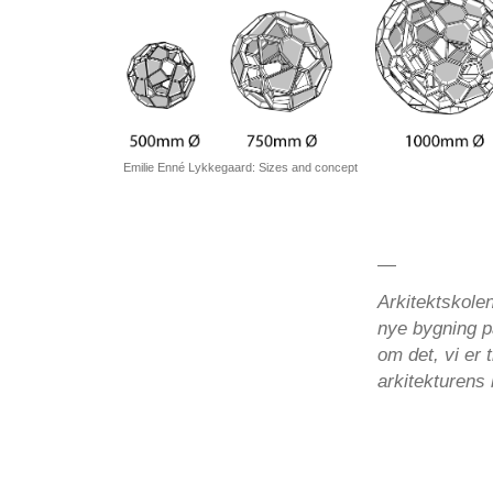
Emilie Enné Lykkegaard: Sizes and concept
—
Arkitektskolen
nye bygning på
om det, vi er t
arkitekturens 