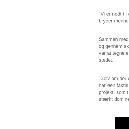
”Vi er nødt t
bryder menne
Sammen med en
og gennem skov
var at tegne 
stedet.
”Selv om der 
har øen faktis
projekt, som t
stærkt domine