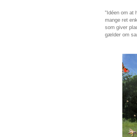
”Idéen om at h
mange ret enk
som giver plad
gælder om samt