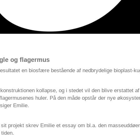
ugle og flagermus
esultatet en biosfære bestående af nedbrydelige bioplast-kug
 konstruktionen kollapse, og i stedet vil den blive erstattet af
 flagermusenes huler. På den måde opstår der nye økosyste
 siger Emilie.
 sit projekt skrev Emilie et essay om bl.a. den masseuddøen 
 tiden.