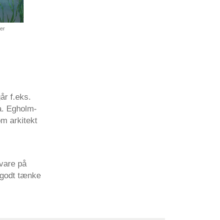
er
år f.eks.
a. Egholm-
om arkitekt
 vare på
e godt tænke