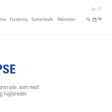
lse
Forskning
Samarbejde
Aktiviteter
DA
EN
PSE
materiale, som med
g fuglereder.