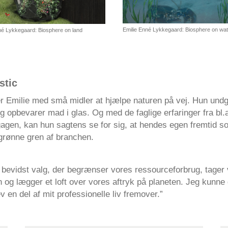
Emilie Enné Lykkegaard: Biosphere on wat
né Lykkegaard: Biosphere on land
stic
er Emilie med små midler at hjælpe naturen på vej. Hun undg
g opbevarer mad i glas. Og med de faglige erfaringer fra bl.
gagen, kan hun sagtens se for sig, at hendes egen fremtid s
 grønne gren af branchen.
e bevidst valg, der begrænser vores ressourceforbrug, tager
n og lægger et loft over vores aftryk på planeten. Jeg kunn
ev en del af mit professionelle liv fremover.”