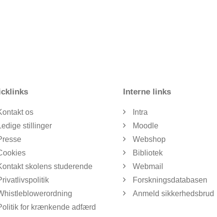
cklinks
Interne links
Kontakt os
Intra
Ledige stillinger
Moodle
Presse
Webshop
Cookies
Bibliotek
Kontakt skolens studerende
Webmail
Privatlivspolitik
Forskningsdatabasen
Whistleblowerordning
Anmeld sikkerhedsbrud
Politik for krænkende adfærd