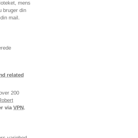
lioteket, mens
u bruger din
din mail.
erede
nd related
 over 200
Robert
er via
VPN
.
rs varighed,