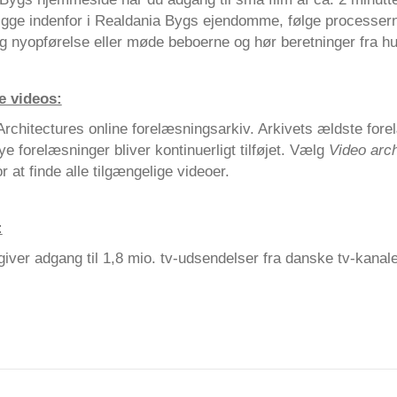
igge indenfor i Realdania Bygs ejendomme, følge processe
g nyopførelse eller møde beboerne og hør beretninger fra hus
e videos:
Architectures online forelæsningsarkiv. Arkivets ældste fore
ye forelæsninger bliver kontinuerligt tilføjet. Vælg
Video arc
r at finde alle tilgængelige videoer.
:
iver adgang til 1,8 mio. tv-udsendelser fra danske tv-kanale