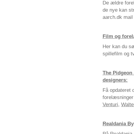
De ældre fore
de nye kan st
aarch.dk mail 
Film og forel
Her kan du søg
spillefilm og 
The Pidgeon a
designers:
Få opdateret d
forelæsninger
Venturi
,
Walte
Realdania By
På Realdania 