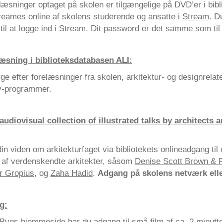
læsninger optaget på skolen er tilgængelige på DVD’er i bib
reames online af skolens studerende og ansatte i
Stream
. D
til at logge ind i Stream. Dit password er det samme som til 
æsning i biblioteksdatabasen ALI:
e efter forelæsninger fra skolen, arkitektur- og designrelat
tv-programmer.
udiovisual collection of illustrated talks by architects a
in viden om arkitekturfaget via bibliotekets onlineadgang til
 af verdenskendte arkitekter, såsom
Denise Scott Brown & 
r Gropius
, og
Zaha Hadid
.
Adgang på skolens netværk ell
g:
Bygs hjemmeside har du adgang til små film af ca. 2 minutte