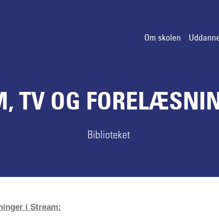
Om skolen
Uddanne
M, TV OG FORELÆSNI
Biblioteket
inger i Stream: