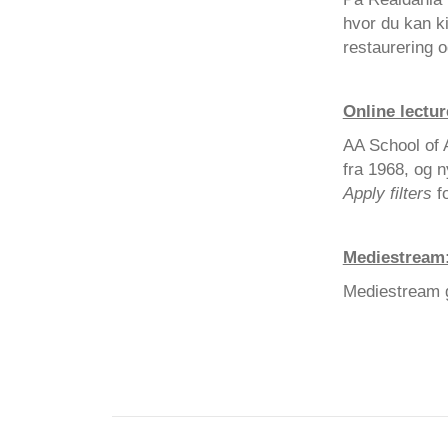
hvor du kan k
restaurering o
Online lectur
AA School of 
fra 1968, og n
Apply filters
fo
Mediestream
Mediestream g