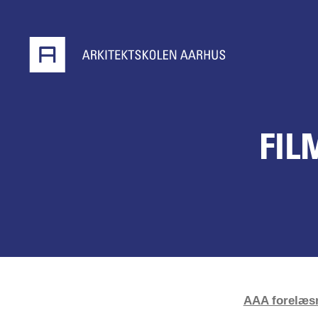
FIL
AAA forelæsn