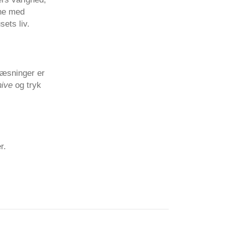
rne med
ets liv.
læsninger er
hive
og tryk
r.