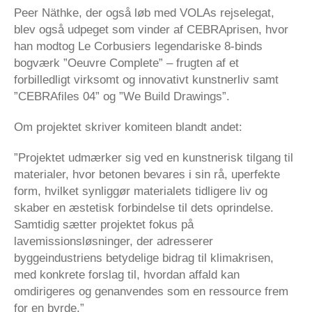
Peer Näthke, der også løb med VOLAs rejselegat,
blev også udpeget som vinder af CEBRAprisen, hvor
han modtog Le Corbusiers legendariske 8-binds
bogværk ”Oeuvre Complete” – frugten af et
forbilledligt virksomt og innovativt kunstnerliv samt
”CEBRAfiles 04” og ”We Build Drawings”.
Om projektet skriver komiteen blandt andet:
”Projektet udmærker sig ved en kunstnerisk tilgang til
materialer, hvor betonen bevares i sin rå, uperfekte
form, hvilket synliggør materialets tidligere liv og
skaber en æstetisk forbindelse til dets oprindelse.
Samtidig sætter projektet fokus på
lavemissionsløsninger, der adresserer
byggeindustriens betydelige bidrag til klimakrisen,
med konkrete forslag til, hvordan affald kan
omdirigeres og genanvendes som en ressource frem
for en byrde.”