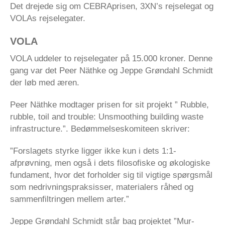
Det drejede sig om CEBRAprisen, 3XN’s rejselegat og
VOLAs rejselegater.
VOLA
VOLA uddeler to rejselegater på 15.000 kroner. Denne
gang var det Peer Näthke og Jeppe Grøndahl Schmidt
der løb med æren.
Peer Näthke modtager prisen for sit projekt ” Rubble,
rubble, toil and trouble: Unsmoothing building waste
infrastructure.”. Bedømmelseskomiteen skriver:
”Forslagets styrke ligger ikke kun i dets 1:1-
afprøvning, men også i dets filosofiske og økologiske
fundament, hvor det forholder sig til vigtige spørgsmål
som nedrivningspraksisser, materialers råhed og
sammenfiltringen mellem arter.”
Jeppe Grøndahl Schmidt står bag projektet ”Mur-