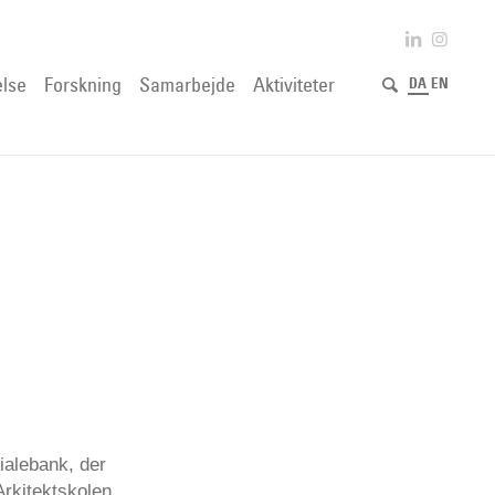
lse
Forskning
Samarbejde
Aktiviteter
DA
EN
ialebank, der
Arkitektskolen