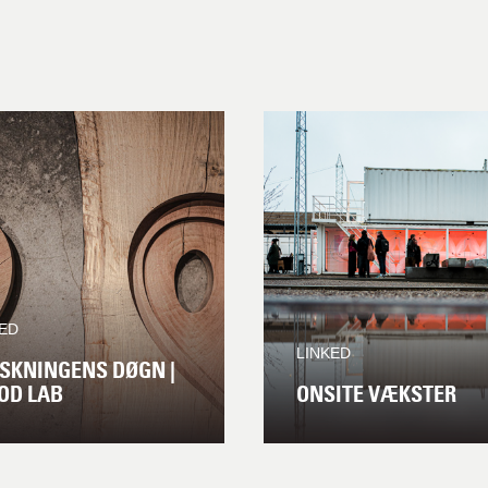
KED
LINKED
SKNINGENS DØGN |
OD LAB
ONSITE VÆKSTER