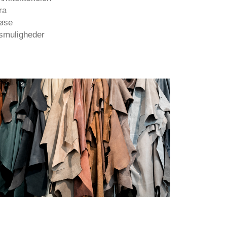
ra
iøse
esmuligheder