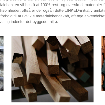
ialebanken vil bestå af 100% rest- og overskudsmaterialer f
ksomheder; altså er der også i dette LINKED-initiativ ambit
i forhold til at udvikle materialekendskab, afsøge anvendels
cling indenfor det byggede miljø.