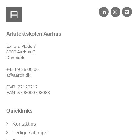
Arkitektskolen Aarhus
Exners Plads 7
8000 Aarhus C
Denmark
+45 89 36 00 00
a@aarch.dk
CVR: 27120717
EAN: 5798000793088
Quicklinks
Kontakt os
Ledige stillinger