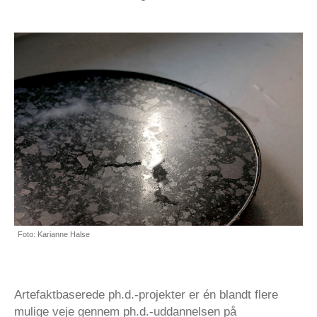
Foto: Karianne Halse
Artefaktbaserede ph.d.-projekter er én blandt flere
mulige veje gennem ph.d.-uddannelsen på