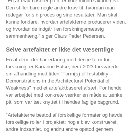
“En artefaktbaseret ph.d. er ikke mindre akademisk.
Den stiller bare nogle andre krav til, hvordan man
redegør for sin proces og sine resultater. Man skal
kunne forklare, hvordan artefakterne producerer viden,
og hvordan de indgår i en forskningsmæssig
sammenhæng,” siger Claus Peder Pedersen.
Selve artefaktet er ikke det væsentlige
En af dem, der har erfaring med denne form for
forskning, er Karianne Halse, der i 2023 forsvarede
sin afhandling med titlen ”Form(s) of Instability –
Demonstrations in the Architectural Potential of
Weakness” med et artefaktbaseret afsæt. For hende
var arbejdet med konkrete værker en måde at tænke
på, som var tæt knyttet til hendes faglige baggrund.
”Artefakterne bestod af forskellige formater og havde
forskellige roller i projektet: nogle blev konstrueret,
andre indsamlet, og endnu andre opstod gennem