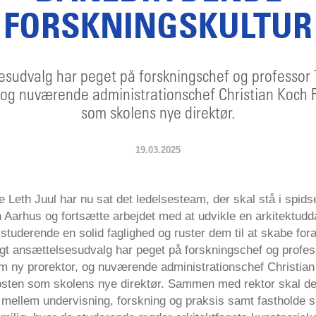
FORSKNINGSKULTUR
sesudvalg har peget på forskningschef og professo
 og nuværende administrationschef Christian Koch 
som skolens nye direktør.
19.03.2025
e Leth Juul har nu sat det ledelsesteam, der skal stå i spids
n Aarhus og fortsætte arbejdet med at udvikle en arkitektudd
studerende en solid faglighed og ruster dem til at skabe fora
igt ansættelsesudvalg har peget på forskningschef og prof
 ny prorektor, og nuværende administrationschef Christia
osten som skolens nye direktør. Sammen med rektor skal de
 mellem undervisning, forskning og praksis samt fastholde 