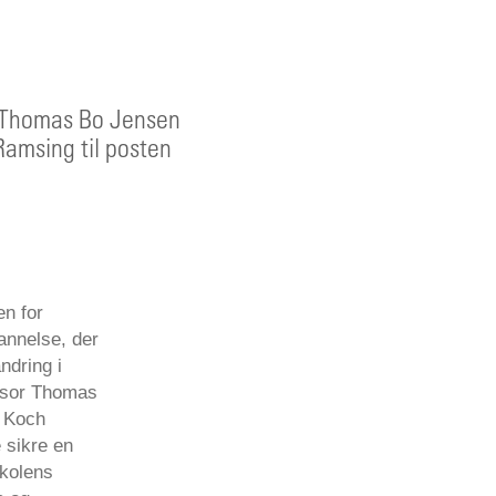
r Thomas Bo Jensen
Ramsing til posten
en for
annelse, der
ndring i
essor Thomas
n Koch
 sikre en
skolens