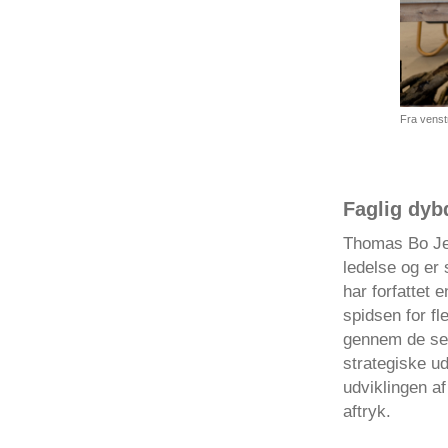
Fra venst
Faglig dyb
Thomas Bo Jen
ledelse og er 
har forfattet 
spidsen for fl
gennem de sene
strategiske ud
udviklingen a
aftryk.