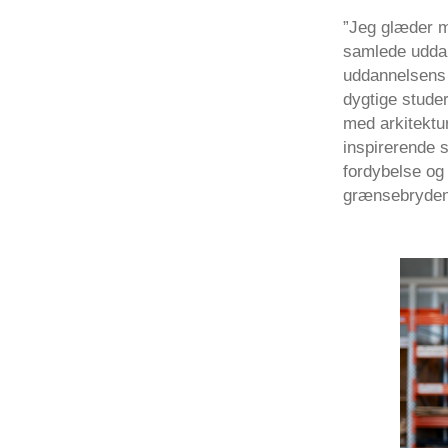
”Jeg glæder m
samlede udda
uddannelsens u
dygtige stude
med arkitektur
inspirerende s
fordybelse og
grænsebrydend