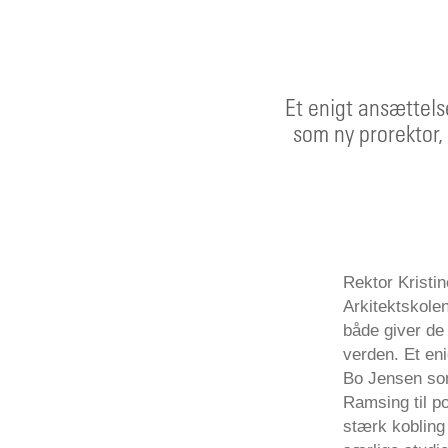
Et enigt ansættel
som ny prorektor,
Rektor Kristin
Arkitektskole
både giver de 
verden. Et en
Bo Jensen som
Ramsing til p
stærk kobling