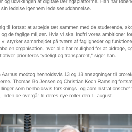
r og udviklingen af digitale læringsplatforme. Han har løben
t sin ledelse igennem ledelsesuddannelse.
ig til fortsat at arbejde tæt sammen med de studerende, sk
 og de faglige miljøer. Hvis vi skal indfri vores ambitioner fo
 vi styrker samarbejdet på tværs af fagligheder og funktione
abe en organisation, hvor alle har mulighed for at bidrage, o
tiativer prioriteres tydeligt og transparent,” siger han.
n Aarhus modtog henholdsvis 13 og 18 ansøgninger til prorek
ingerne. Thomas Bo Jensen og Christian Koch Ramsing fortsæt
llinger som henholdsvis forsknings- og administrationschef f
inden de overgår til deres nye roller den 1. august.