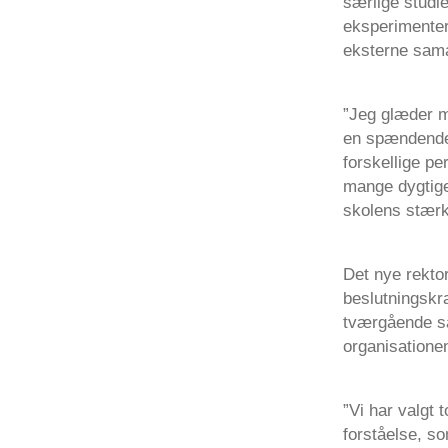
særlige studi
eksperimenter
eksterne sama
”Jeg glæder mi
en spændende
forskellige pe
mange dygtige 
skolens stærke
Det nye rekto
beslutningskra
tværgående s
organisation
”Vi har valgt 
forståelse, s