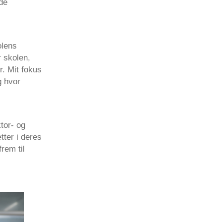
de
olens
r skolen,
r. Mit fokus
g hvor
tor- og
ter i deres
rem til