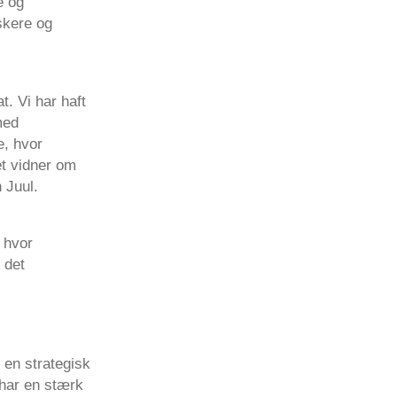
e og
skere og
t. Vi har haft
med
e, hvor
et vidner om
 Juul.
 hvor
 det
 en strategisk
 har en stærk