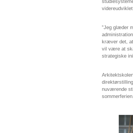
studiesysteme
videreudvikle
”Jeg glæder m
administration
kræver det, at
vil være at sk
strategiske ini
Arkitektskole
direktørstill
nuværende sti
sommerferien, 