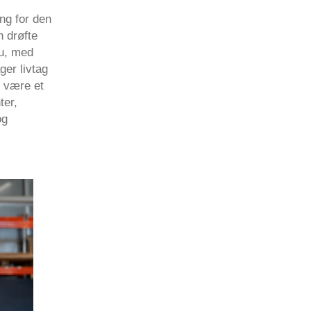
ng for den
 drøfte
nu, med
ger livtag
l være et
ter,
og