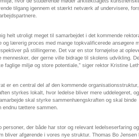
emiljø, hvor de studerende møder arkitektfagets kunstnerisk
ende tilgang igennem et stærkt netværk af undervisere, for
rbejdspartnere.
g helt utroligt meget til samarbejdet i det kommende rektora
 og lærerig proces med mange topkvalificerede ansøgere 
rspektiver på stillingerne. Det var en stor fornøjelse at oplev
mennesker, der gerne ville bidrage til skolens udvikling. D
 faglige miljø og store potentiale,” siger rektor Kristine Leth
rat er en central del af den kommende organisationsstruktur,
ften styrkes lokalt, hvor ledelse bliver mere uddelegeret, og
amarbejde skal styrke sammenhængskraften og skal binde
en endnu tættere sammen.
to personer, der både har stor og relevant ledelseserfaring og
om bliver afgørende i vores nye struktur. Thomas Bo Jensen