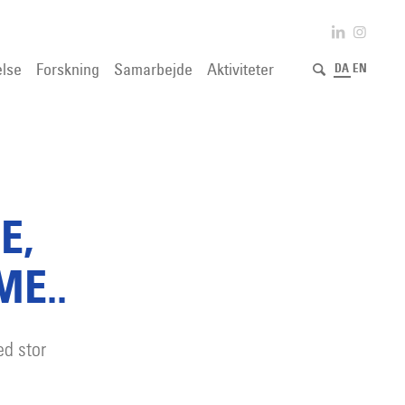
lse
Forskning
Samarbejde
Aktiviteter
DA
EN
E,
ME..
ed stor