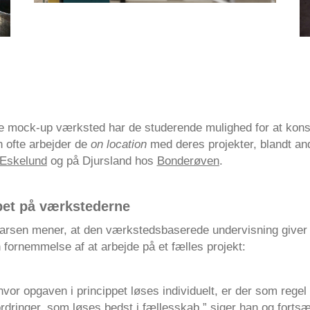
de mock-up værksted har de studerende mulighed for at konst
n ofte arbejder de
on location
med deres projekter, blandt and
Eskelund
og på Djursland hos
Bonderøven
.
et på værkstederne
Larsen mener, at den værkstedsbaserede undervisning giver
 fornemmelse af at arbejde på et fælles projekt:
 hvor opgaven i princippet løses individuelt, er der som rege
rdringer, som løses bedst i fællesskab,” siger han og fortsæ