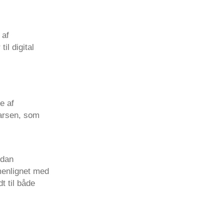
 af
l digital
e af
Larsen, som
rdan
menlignet med
t til både