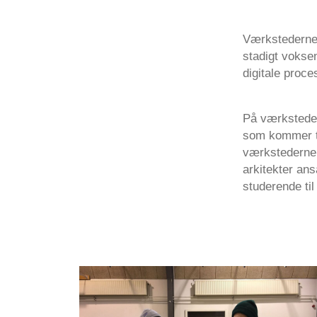
Værkstederne 
stadigt vokse
digitale proce
På værksteder
som kommer til
værkstederne 
arkitekter ans
studerende til