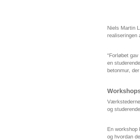
Niels Martin 
realiseringen
“Forløbet gav 
en studerende 
betonmur, der 
Workshop
Værkstederne 
og studerend
En workshop ka
og hvordan den