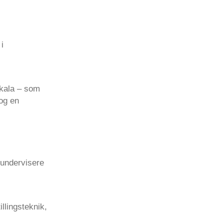
i
skala – som
 og en
 undervisere
llingsteknik,