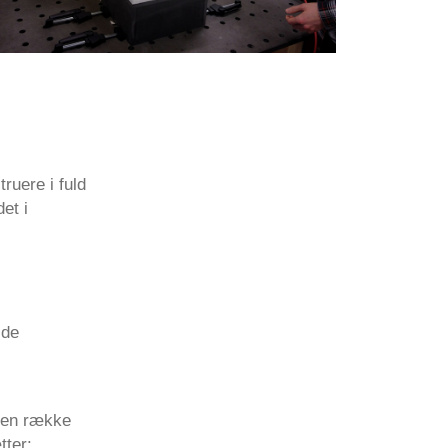
ruere i fuld
et i
 de
l en række
tter: