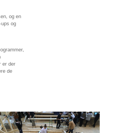
sen, og en
-ups og
programmer,
n
 er der
ere de