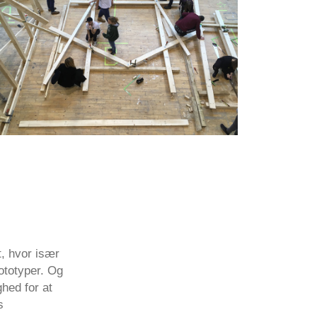
t, hvor især
rototyper. Og
ghed for at
s