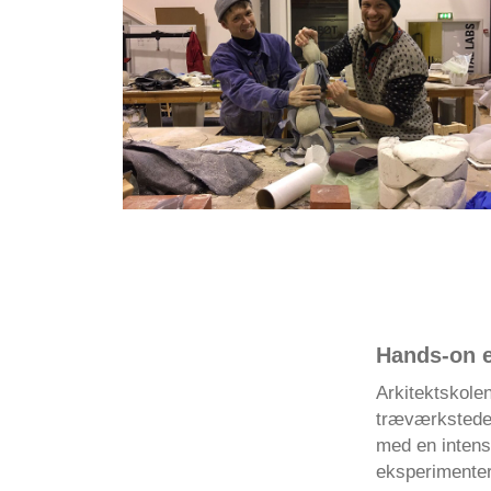
Hands-on e
Arkitektskolen
træværkstedet 
med en intensi
eksperimenter