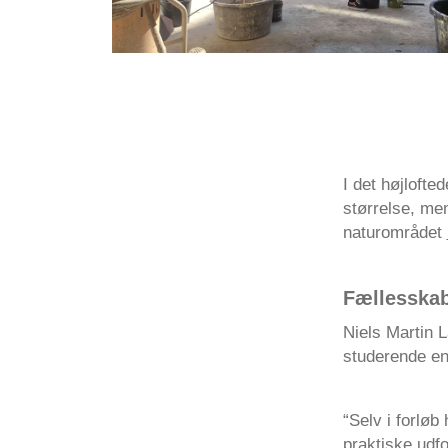
I det højlofte
størrelse, me
naturområdet
Fællesskab
Niels Martin 
studerende en
“Selv i forløb
praktiske udfo