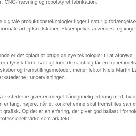
r, CNC-fræsning og robotstyret fabrikation.
e digitale produktionsteknologier ligger i naturlig forlængelse
 normale arbejdsredskaber. Eksempelvis anvendes tegninger ti
nde er det oplagt at bruge de nye teknologier til at afprøve
r i fysisk form, særligt fordi de samtidig får en fornemmels
skaber og fremstillingsmetoder, mener lektor Niels Martin 
ærkstederne i undervisningen:
værkstederne giver en meget håndgribelig erfaring med, hvo
n er langt højere, når et konkret emne skal fremstilles sam
 grafisk. Og det er en erfaring, der giver god ballast i forhold
professionelt virke som arkitekt.”