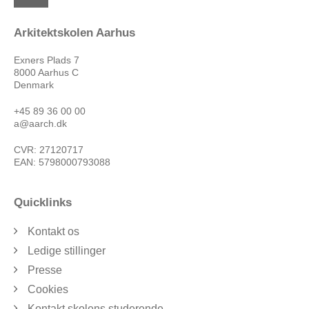
Arkitektskolen Aarhus
Exners Plads 7
8000 Aarhus C
Denmark
+45 89 36 00 00
a@aarch.dk
CVR: 27120717
EAN: 5798000793088
Quicklinks
Kontakt os
Ledige stillinger
Presse
Cookies
Kontakt skolens studerende