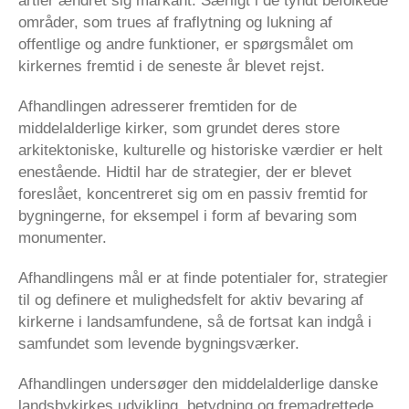
årtier ændret sig markant. Særligt i de tyndt befolkede
områder, som trues af fraflytning og lukning af
offentlige og andre funktioner, er spørgsmålet om
kirkernes fremtid i de seneste år blevet rejst.
Afhandlingen adresserer fremtiden for de
middelalderlige kirker, som grundet deres store
arkitektoniske, kulturelle og historiske værdier er helt
enestående. Hidtil har de strategier, der er blevet
foreslået, koncentreret sig om en passiv fremtid for
bygningerne, for eksempel i form af bevaring som
monumenter.
Afhandlingens mål er at finde potentialer for, strategier
til og definere et mulighedsfelt for aktiv bevaring af
kirkerne i landsamfundene, så de fortsat kan indgå i
samfundet som levende bygningsværker.
Afhandlingen undersøger den middelalderlige danske
landsbykirkes udvikling, betydning og fremadrettede