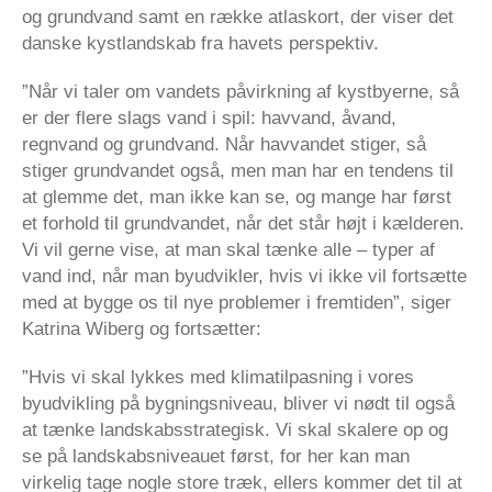
og grundvand samt en række atlaskort, der viser det
danske kystlandskab fra havets perspektiv.
”Når vi taler om vandets påvirkning af kystbyerne, så
er der flere slags vand i spil: havvand, åvand,
regnvand og grundvand. Når havvandet stiger, så
stiger grundvandet også, men man har en tendens til
at glemme det, man ikke kan se, og mange har først
et forhold til grundvandet, når det står højt i kælderen.
Vi vil gerne vise, at man skal tænke alle – typer af
vand ind, når man byudvikler, hvis vi ikke vil fortsætte
med at bygge os til nye problemer i fremtiden”, siger
Katrina Wiberg og fortsætter:
”Hvis vi skal lykkes med klimatilpasning i vores
byudvikling på bygningsniveau, bliver vi nødt til også
at tænke landskabsstrategisk. Vi skal skalere op og
se på landskabsniveauet først, for her kan man
virkelig tage nogle store træk, ellers kommer det til at