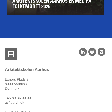
ARKITEKTSKOLEN AARHUS ER MED PÅ
FOLKEMØDET 2026
Arkitektskolen Aarhus
Exners Plads 7
8000 Aarhus C
Denmark
+45 89 36 00 00
a@aarch.dk