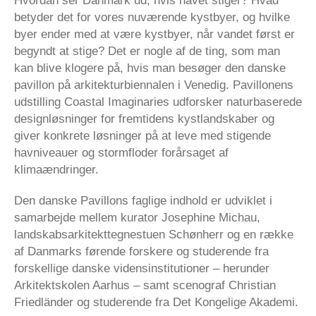
Hvordan ser Danmark ud, hvis havet stiger? Hvad
betyder det for vores nuværende kystbyer, og hvilke
byer ender med at være kystbyer, når vandet først er
begyndt at stige? Det er nogle af de ting, som man
kan blive klogere på, hvis man besøger den danske
pavillon på arkitekturbiennalen i Venedig. Pavillonens
udstilling Coastal Imaginaries udforsker naturbaserede
designløsninger for fremtidens kystlandskaber og
giver konkrete løsninger på at leve med stigende
havniveauer og stormfloder forårsaget af
klimaændringer.
Den danske Pavillons faglige indhold er udviklet i
samarbejde mellem kurator Josephine Michau,
landskabsarkitekttegnestuen Schønherr og en række
af Danmarks førende forskere og studerende fra
forskellige danske vidensinstitutioner – herunder
Arkitektskolen Aarhus – samt scenograf Christian
Friedländer og studerende fra Det Kongelige Akademi.