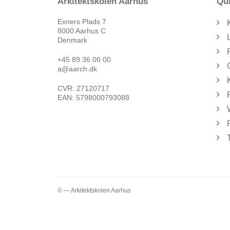
Arkitektskolen Aarhus
Qui
Exners Plads 7
8000 Aarhus C
Denmark
+45 89 36 00 00
a@aarch.dk
CVR: 27120717
EAN: 5798000793088
© — Arkitektskolen Aarhus