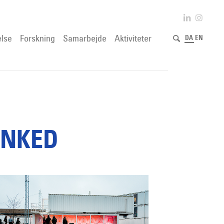
lse
Forskning
Samarbejde
Aktiviteter
DA
EN
INKED