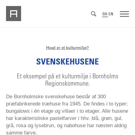
DA
EN
Hvad er et kulturmiljø?
SVENSKEHUSENE
Et eksempel på et kulturmiljø i Bornholms
Regionskommune.
De Bornholmske svenskehuse består af 300
præfabrikerede træhuse fra 1945. De findes i to typer;
bungalows i én etage og villaer i to etager. Alle husene
har karakteristiske pastelfarver i hhv. blå, grøn, gul,
grå, rosa og lysebrun, og nabohuse har næsten aldrig
samme farve.