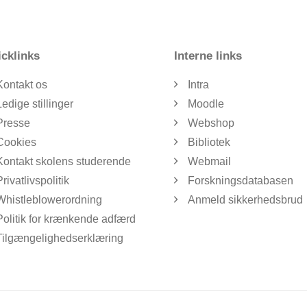
cklinks
Interne links
Kontakt os
Intra
Ledige stillinger
Moodle
Presse
Webshop
Cookies
Bibliotek
Kontakt skolens studerende
Webmail
Privatlivspolitik
Forskningsdatabasen
Whistleblowerordning
Anmeld sikkerhedsbrud
Politik for krænkende adfærd
Tilgængelighedserklæring