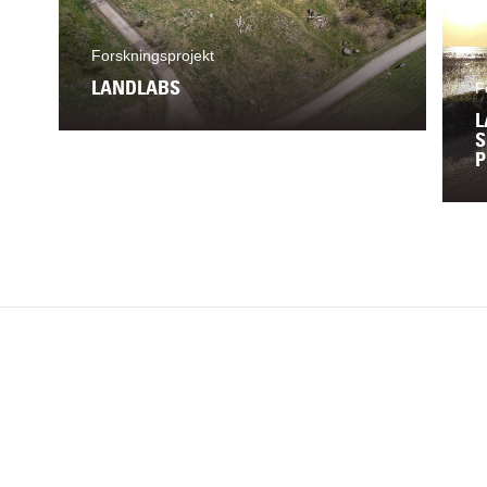
Forskningsprojekt
LANDLABS
F
L
S
P