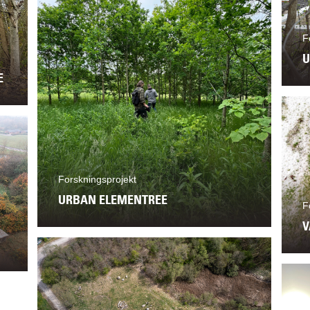
F
U
E
Forskningsprojekt
URBAN ELEMENTREE
F
V