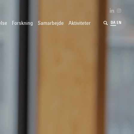
lse
Forskning
Samarbejde
Aktiviteter
DA
EN