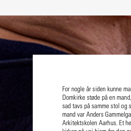
For nogle år siden kunne ma
Domkirke støde på en mand,
sad tavs på samme stol og st
mand var Anders Gammelgaar
Arkitektskolen Aarhus. Et h
kirken på vej hjem fra den g