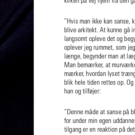
”Hvis man ikke kan sanse, 
blive arkitekt. At kunne gå i
langsomt opleve det og begy
oplever jeg rummet, som jeg
længe, begynder man at lægg
Man bemærker, at murværket
mærker, hvordan lyset træng
blik hele tiden rettes op. Og 
han og tilføjer:
”Denne måde at sanse på bl
for under min egen uddannels
tilgang er en reaktion på de