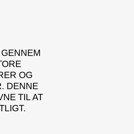
 GENNEM
TORE
ERER OG
R. DENNE
NE TIL AT
LIGT.