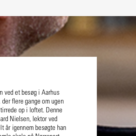
n ved et besøg i Aarhus
 der flere gange om ugen
irrede op i loftet. Denne
d Nielsen, lektor ved
elt år igennem besøgte han
amle skole på Nørreport.