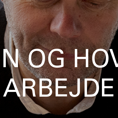
N OG HO
ARBEJDE