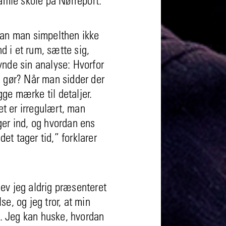
kan man simpelthen ikke
nd i et rum, sætte sig,
nde sin analyse: Hvorfor
 gør? Når man sidder der
e mærke til detaljer.
 er irregulært, man
er ind, og hvordan ens
det tager tid,” forklarer
ev jeg aldrig præsenteret
e, og jeg tror, at min
t. Jeg kan huske, hvordan