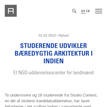
DA
EN
01.02.2015 / Nyhed
STUDERENDE UDVIKLER
BÆREDYGTIG ARKITEKTUR I
INDIEN
Et NGO-uddannelsescenter for landmænd
To undervisere og 18 studerende fra Studio Context,
en del af skolens kandidatuddannelse, har lavet
feltarbejde i det sydlige Indien i samarbejde med